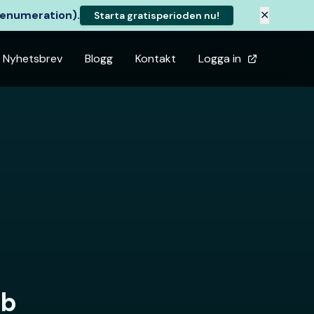
renumeration).
✕
Starta gratisperioden nu!
Nyhetsbrev
Blogg
Kontakt
Logga in
bb