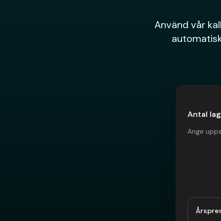
Använd vår kalk
automatiskt 
Antal lag
Ange upps
Årspre