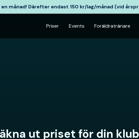
b: en månad!
Därefter endast 150 kr/lag/månad (vid årsp
Priser
Events
Foräldratränare
äkna ut priset för din klu