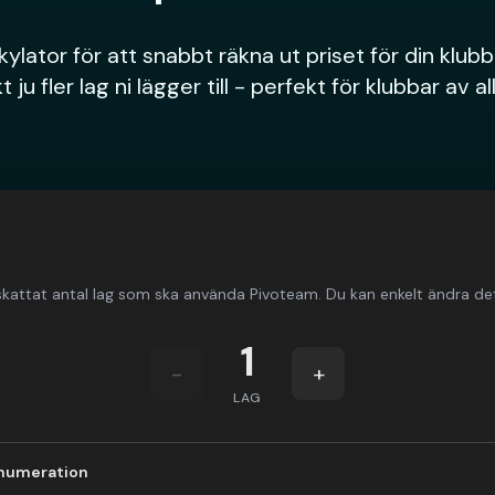
ylator för att snabbt räkna ut priset för din klubb
ju fler lag ni lägger till - perfekt för klubbar av al
kattat antal lag som ska använda Pivoteam. Du kan enkelt ändra det
1
-
+
LAG
numeration