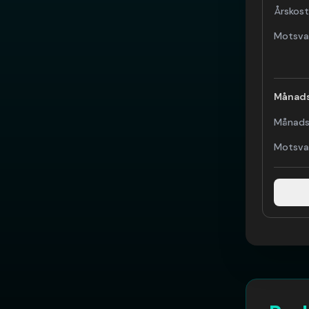
Årskos
Motsva
Månads
Månads
Motsva