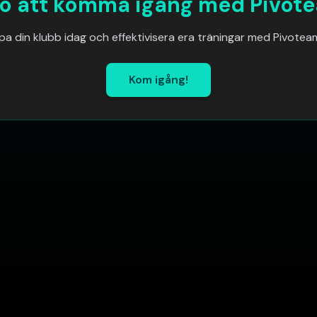
o att komma igång med Pivot
pa din klubb idag och effektivisera era träningar med Pivoteam
Kom igång!