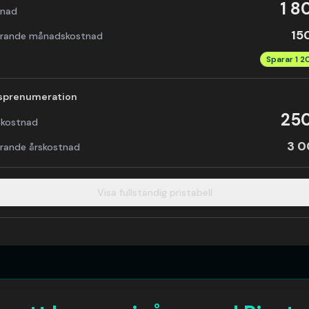
1 8
tnad
15
rande månadskostnad
Sparar
1 2
prenumeration
25
kostnad
3 0
rande årskostnad
Visa
fullständig pristabell