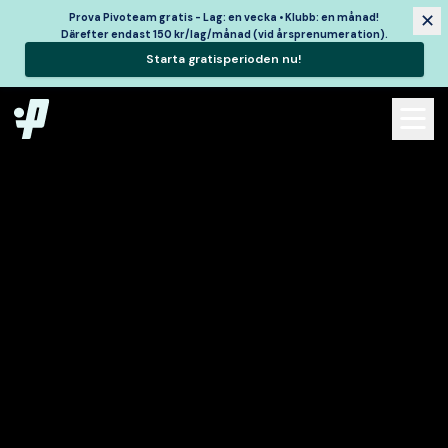
✕
Prova Pivoteam gratis - Lag: en vecka • Klubb: en månad!
Därefter endast 150 kr/lag/månad (vid årsprenumeration).
Starta gratisperioden nu!
Open 
e menu